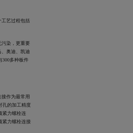
个工艺过程包括
无污染，更重要
马、奥迪、凯迪
300多种板件
连接作为最常用
对孔的加工精度
预紧力螺栓连
预紧力螺栓连接