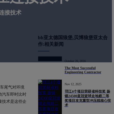
连接技术
bb亚太德国狼堡,贝博狼堡亚太合
作:相关新闻
October 26, 2016
The Most Successful
Engineering Contractor
Nov 12, 2025
汽车尾气对环境
邗江4个项目荣获省科技奖 扬
动汽车即时比时
锻24500皇冠篮球走地赔二等
奖项目攻克重型冲压线核心技
接技术是这些企
术