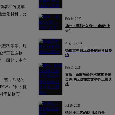
。前者在传统车
轻量化材料，比
Feb 14, 2025
扬州：既能“入海”，也能“上
天”
Aug 15, 2024
度塑料等等。对
扬锻重型锻压设备制造项目签
点焊工艺连接
约
了，因此，本文
Feb 01, 2024
喜报 | 扬锻7900吨汽车车身覆
盖件冲压线在吉文举办上梁典
接工艺，常见的
礼
FSW）5种；机
；对于粘接而
Jul 26, 2021
热冲压工艺的应用及前景