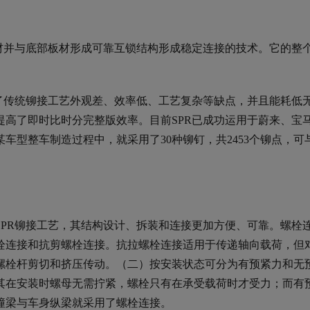
材并与底部板材形成可靠互锁结构形成稳定连接的技术。它的整
了传统铆接工艺外观差、效率低、工艺复杂等缺点，并且能耗低
高了即时比时分完整版效率。目前SPR已成功运用于蔚来、宝
型整车制造过程中，就采用了30种铆钉，共2453个铆点，可与
PR铆接工艺，其结构设计、拆装和连接更加方便、可靠。螺栓
栓连接和抗剪螺栓连接。抗拉螺栓连接适用于传递轴向载荷，但
螺栓杆剪切和挤压传动。（二）按安装状态可分为有预紧力和无
其在安装时螺母无需拧紧，螺栓只有在承受载荷时才受力；而有
撞梁与车身纵梁就采用了螺栓连接。