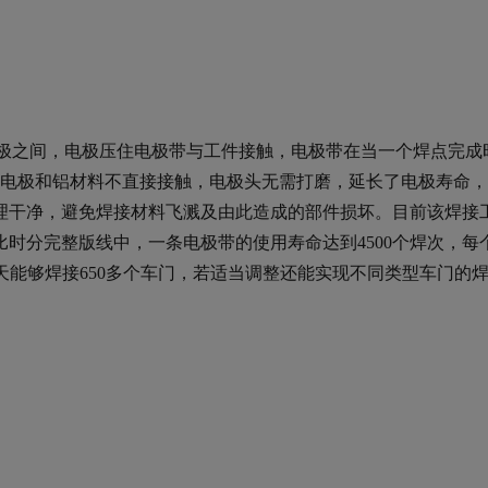
件与电极之间，电极压住电极带与工件接触，电极带在当一个焊点完
：电极和铝材料不直接接触，电极头无需打磨，延长了电极寿命
理干净，避免焊接材料飞溅及由此造成的部件损坏。目前该焊接
时分完整版线中，一条电极带的使用寿命达到4500个焊次，每个
t带机每天能够焊接650多个车门，若适当调整还能实现不同类型车门的