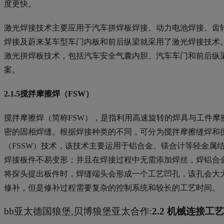
度更快。
激光焊接技术主要应用于汽车拼焊板焊接、动力电池焊接、齿
焊接及蔚来某车型车门内板和前后纵梁就采用了激光焊接技术
激光拼焊板技术，包括汽车安全气囊内胆、汽车车门和前后纵
案。
2.1.5搅拌摩擦焊（FSW）
搅拌摩擦焊（简称FSW），是指利用高速旋转的焊具与工件
密的固相焊缝。根据焊接种类的不同，可分为搅拌摩擦缝焊和搅
（FSSW）技术，该技术主要运用于铝合金、镁合计等轻金属
焊接板件不易变形；并且在焊接过程中无需添加焊丝，焊铝合
将探头提出板件时，焊缝端头会形成一个工艺凹孔，该孔会大
修补，但是修补过程需要复杂的控制系统和较长的工艺时间。
bb亚太德国狼堡,贝博狼堡亚太合作:
2.2 机械连接工艺