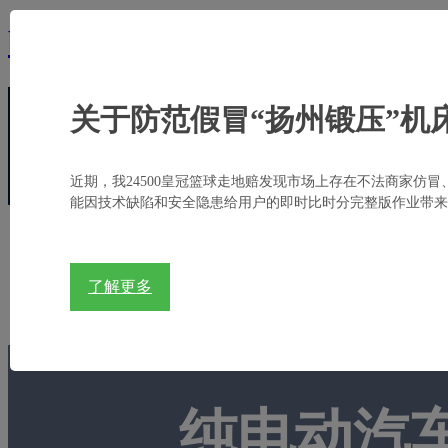
bb亚太德国狼堡,贝博狼堡亚太
关于防范假冒“扬州锻压”机
电话:
+86-514-8784 9888
邮箱:
sales@yadon.com.
近期，我24500皇冠篮球走地赔发现市场上存在不法商家仿冒
能因技术缺陷和安全隐患给用户的即时比时分完整版作业带来
首
了解更多
纯电动汽