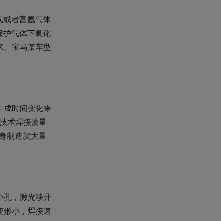
气或者富氩气体
保护气体下氧化
来。宝马某车型
生成时间变化来
渡技术焊接质量
车身制造就大量
小孔，激光移开
变形小，焊接速