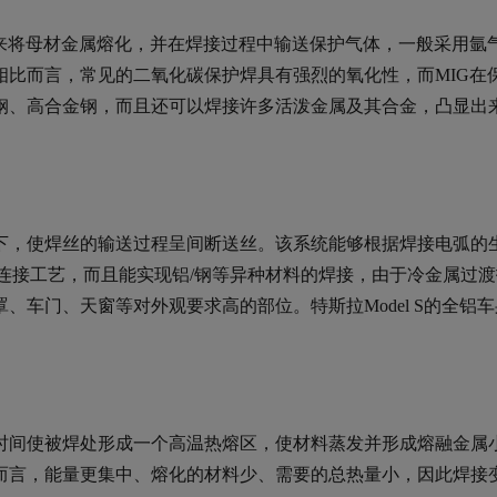
源来将母材金属熔化，并在焊接过程中输送保护气体，一般采用氩
相比而言，常见的二氧化碳保护焊具有强烈的氧化性，而MIG在
钢、高合金钢，而且还可以焊接许多活泼金属及其合金，凸显出
下，使焊丝的输送过程呈间断送丝。该系统能够根据焊接电弧的
连接工艺，而且能实现铝/钢等异种材料的焊接，由于冷金属过
车门、天窗等对外观要求高的部位。特斯拉Model S的全铝
时间使被焊处形成一个高温热熔区，使材料蒸发并形成熔融金属
而言，能量更集中、熔化的材料少、需要的总热量小，因此焊接