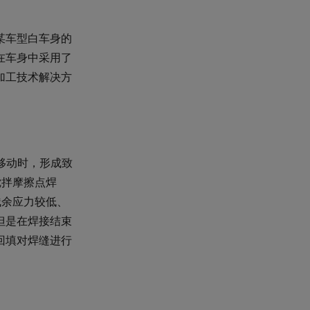
某车型白车身的
在车身中采用了
加工技术解决方
移动时，形成致
搅拌摩擦点焊
残余应力较低、
但是在焊接结束
回填对焊缝进行