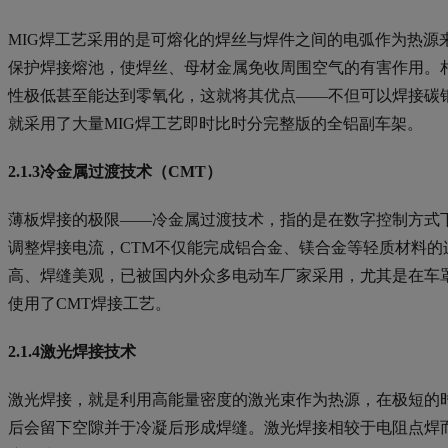
MIG焊工艺采用的是可熔化的焊丝与焊件之间的电弧作为热
保护焊接熔池，使焊丝、母材金属免收周围空气的有害作用。
性极低甚至能达到零氧化，这就将其优点——不但可以焊接碳
就采用了大量MIG焊工艺即时比时分完整版的全铝副车架。
2.1.3冷金属过渡技术（CMT）
薄板焊接的极限——冷金属过渡技术，指的是在数字控制方式
调整焊接电流，CTM不仅能完成铝合金、镁合金等轻质材料的
高、焊缝美观，已被国内外众多电动车厂家采用，尤其是在车罩、
使用了CMT焊接工艺。
2.1.4激光焊接技术
激光焊接，就是利用高能量密度的激光束作为热源，在极短的
后会留下空隙并于冷凝后形成焊缝。激光焊接相较于电阻点焊