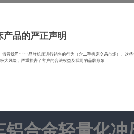
合作
床产品的严正声明
cn
、假冒我司“
”“
”品牌机床进行销售的行为（含二手机床交易市场）。这些
极大风险，严重损害了客户的合法权益及我司的品牌形象
页
关于扬锻
产品中心
行业应用
新闻资讯
车铝合金轻量化冲