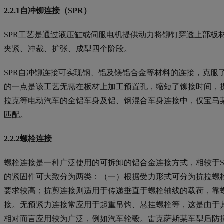
2.2.1自冲铆连接（SPR）
SPR工艺是通过液压缸或伺服电机提供动力将铆钉穿透上部板
夹紧、冲裁、扩张、成型四个阶段。
SPR自冲铆连接可实现钢、铝及镁铝合金等材料的连接，克服
的一点是该工艺无需在板材上加工预置孔，缩短了铆接时间，提
拉克等电动汽车的全铝车身及铝、钢混合车身连接中，仅宝马某车
匹配。
2.2.2螺栓连接
螺栓连接是一种广泛使用的可拆卸的铝合金连接方式，相较于S
的紧固件可大致分为两类：（一）根据受力形式可分为抗拉螺
要求较高；抗剪连接则适用于传递垂直于螺栓轴线的载荷，靠
接。无预紧力连接常应用于起重吊钩、悬挂螺栓等，这是由于
相对而言应用较为广泛，例如汽车轮毂。雷克萨斯某车型后防