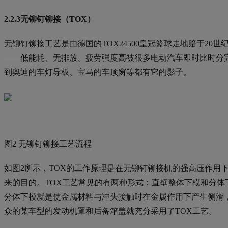
2.2.3无铆钉铆接（TOX）
无铆钉铆接工艺是由德国的TOX24500皇冠篮球走地赔于2
——低能耗、无排放、疲劳强度高被很多电动汽车即时比时分
到奥迪的车灯导板、宝马的车顶窗等都有它的影子。
图2 无铆钉铆接工艺流程
如图2所示，TOX的工作原理是在无铆钉铆接机的强高压作用
来的目的。TOX工艺常见的有两种形式：直壁整体下模和分体
分体下模就是使金属材料与冲头接触时在金属作用下产生侧滑
众的某车型的发动机罩和后备箱盖就充分采用了TOX工艺。