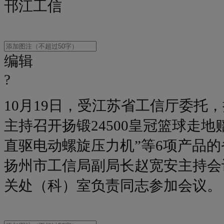
邗江工信
编辑
?
10月19日，受江苏省工信厅委托
主持召开扬锻24500皇冠篮球走地
直驱电动螺旋压力机”等6项产品
扬州市工信局副局长赵宽安主持会
关处（科）室负责同志参加会议。