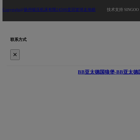
Copyright@扬州锻压机床有限24500皇冠篮球走地赔
技术支持 SINGOO
联系方式
×
BB亚太德国狼堡-BB亚太德国狼堡