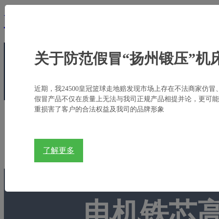
bb亚太德国狼堡,贝博狼堡亚太
关于防范假冒“扬州锻压”机
电话:
+86-514-8784 9888
邮箱:
sales@yadon.com.
近期，我24500皇冠篮球走地赔发现市场上存在不法商家仿冒
假冒产品不仅在质量上无法与我司正规产品相提并论，更可能
重损害了客户的合法权益及我司的品牌形象
首页
关于扬锻
产品中心
行业应用
了解更多
电机铁芯