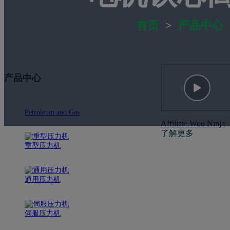
首页
>
产品中心
产品中心
Petroleum and Gas
Affiliate Woo Ninja
了解更多
重型压力机
通用压力机
伺服压力机