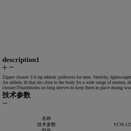
description1
Zipper closure 1/4 zip athletic pullovers for men. Stretchy, lightwei
An athletic fit that sits close to the body for a wide range of motio
closure;Thumbholes on long sleeves to keep them in place during wo
技术参数
名称
技术参数
YCH-12
型号