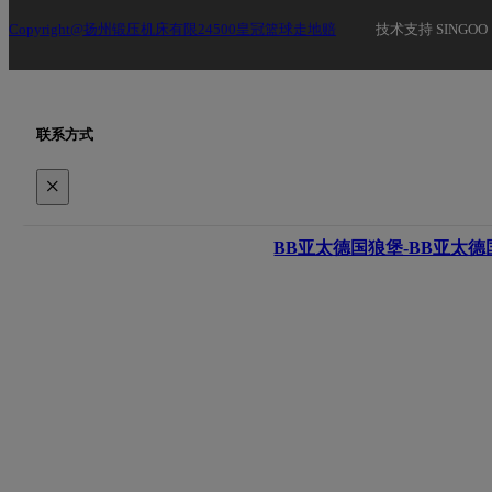
Copyright@扬州锻压机床有限24500皇冠篮球走地赔
技术支持 SINGOO
联系方式
×
BB亚太德国狼堡-BB亚太德国狼堡