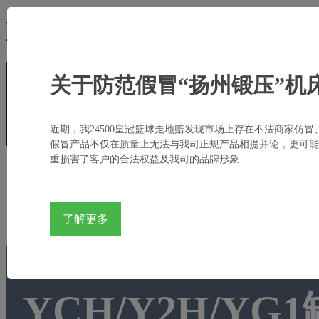
bb亚太德国狼堡,贝博狼堡亚太
关于防范假冒“扬州锻压”机
电话:
+86-514-8784 9888
邮箱:
sales@yadon.com.
近期，我24500皇冠篮球走地赔发现市场上存在不法商家仿冒
假冒产品不仅在质量上无法与我司正规产品相提并论，更可能
重损害了客户的合法权益及我司的品牌形象
首页
关于扬锻
产品中心
行业应用
了解更多
YCH/Y2H/Y