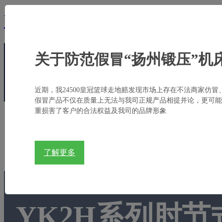
bb亚太德国狼堡,贝博狼堡亚太
关于防范假冒“扬州锻压”机
电话:
+86-514-8784 9888
邮箱:
sales@yadon.com.
近期，我24500皇冠篮球走地赔发现市场上存在不法商家仿冒
假冒产品不仅在质量上无法与我司正规产品相提并论，更可能
重损害了客户的合法权益及我司的品牌形象
首页
关于扬锻
产品中心
行业应用
了解更多
YK2H系列肘