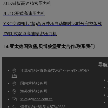
J31K链板高速精密压力机
JL21G开式高速压力机
YKC空调翅片(超)高速冲压自动即时比时分完整版线
J76闭式双点高速精密压力机
bb亚太德国狼堡,贝博狼堡亚太合作:联系我们
导航
江苏省扬州市高新技术产业开发区华钢路
1号
国内营销服务网
海外营销服务网
sales@yadon.com.cn
销售热线+86-514-87849888