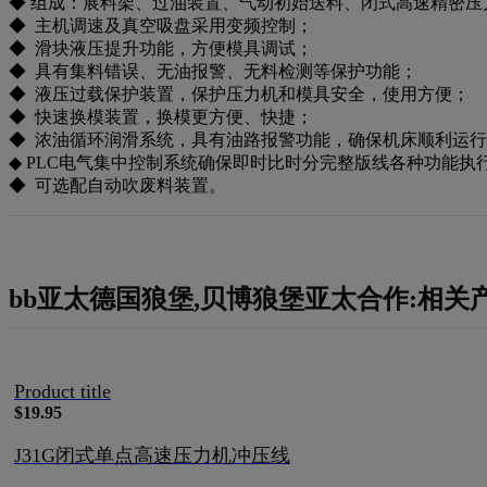
◆ 组成：展料架、过油装置、气动初始送料、闭式高速精密
◆ 主机调速及真空吸盘采用变频控制；
◆ 滑块液压提升功能，方便模具调试；
◆ 具有集料错误、无油报警、无料检测等保护功能；
◆ 液压过载保护装置，保护压力机和模具安全，使用方便；
◆ 快速换模装置，换模更方便、快捷；
◆ 浓油循环润滑系统，具有油路报警功能，确保机床顺利运
◆ PLC电气集中控制系统确保即时比时分完整版线各种功能执
◆ 可选配自动吹废料装置。
bb亚太德国狼堡,贝博狼堡亚太合作:相关
Product title
$19.95
J31G闭式单点高速压力机冲压线