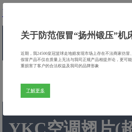
bb亚太德国狼堡,贝博狼堡亚太
关于防范假冒“扬州锻压”机
电话:
+86-514-8784 9888
邮箱:
sales@yadon.com.
近期，我24500皇冠篮球走地赔发现市场上存在不法商家仿冒
假冒产品不仅在质量上无法与我司正规产品相提并论，更可能
重损害了客户的合法权益及我司的品牌形象
首页
关于扬锻
产品中心
行业应用
了解更多
YKC空调翅片(