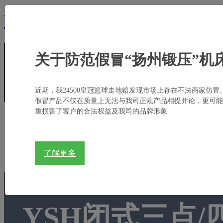
bb亚太德国狼堡,贝博狼堡亚太
关于防范假冒“扬州锻压”机
电话:
+86-514-8784 9888
邮箱:
sales@yadon.com.
近期，我24500皇冠篮球走地赔发现市场上存在不法商家仿冒
假冒产品不仅在质量上无法与我司正规产品相提并论，更可能
重损害了客户的合法权益及我司的品牌形象
首页
关于扬锻
产品中心
行业应用
了解更多
YSH闭式三点